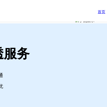
首页
透服务
通
忧